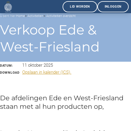
LID WORDEN
INLOGGEN
U bent hier:
Home
Activiteiten
Activiteiten overzicht
Verkoop Ede &
West-Friesland
11 oktober 2025
DATUM:
Opslaan in kalender (ICS).
DOWNLOAD
De afdelingen Ede en West-Friesland
staan met al hun producten op,