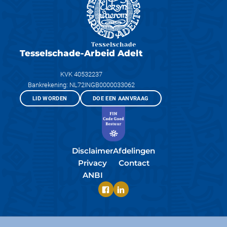
Tesselschade-Arbeid Adelt
KVK 40532237
Bankrekening: NL72INGB0000033062
LID WORDEN
DOE EEN AANVRAAG
Disclaimer
Afdelingen
Privacy
Contact
ANBI