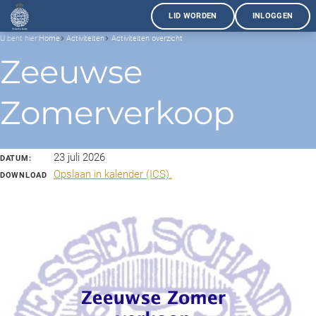
LID WORDEN
INLOGGEN
U bent hier:
Home
Activiteiten
Activiteiten overzicht
Zeeuwse
Zomerverkoop
23 juli 2026
DATUM:
Opslaan in kalender (ICS).
DOWNLOAD