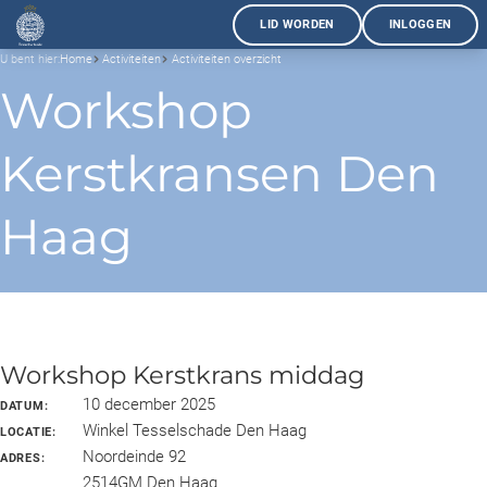
LID WORDEN
INLOGGEN
U bent hier:
Home
Activiteiten
Activiteiten overzicht
Workshop
Kerstkransen Den
Haag
Workshop Kerstkrans middag
10 december 2025
DATUM:
Winkel Tesselschade Den Haag
LOCATIE:
Noordeinde 92
ADRES:
2514GM Den Haag