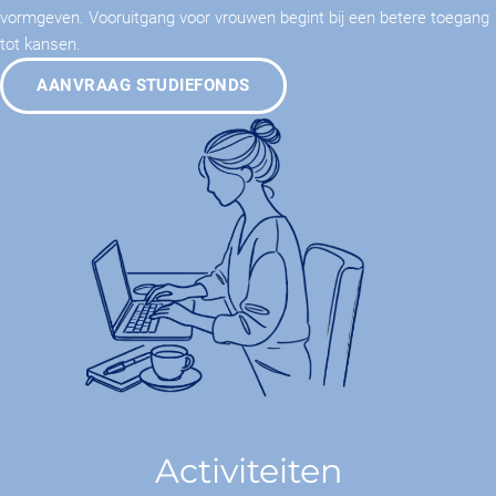
vormgeven. Vooruitgang voor vrouwen begint bij een betere toegang
tot kansen.
AANVRAAG STUDIEFONDS
Activiteiten