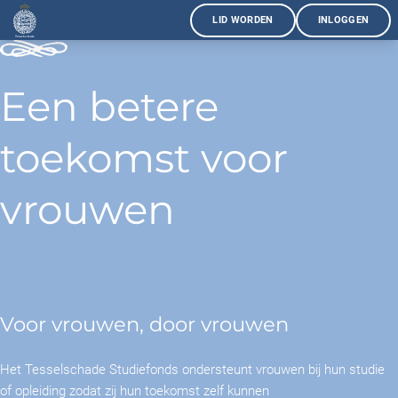
LID WORDEN
INLOGGEN
Een betere
toekomst voor
vrouwen
Voor vrouwen, door vrouwen
Het Tesselschade Studiefonds ondersteunt vrouwen bij hun studie
of opleiding zodat zij hun toekomst zelf kunnen