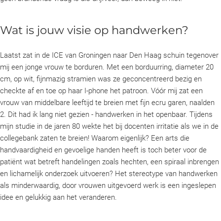
Wat is jouw visie op handwerken?
Laatst zat in de ICE van Groningen naar Den Haag schuin tegenover
mij een jonge vrouw te borduren. Met een borduurring, diameter 20
cm, op wit, fijnmazig stramien was ze geconcentreerd bezig en
checkte af en toe op haar I-phone het patroon. Vóór mij zat een
vrouw van middelbare leeftijd te breien met fijn ecru garen, naalden
2. Dit had ik lang niet gezien - handwerken in het openbaar. Tijdens
mijn studie in de jaren 80 wekte het bij docenten irritatie als we in de
collegebank zaten te breien! Waarom eigenlijk? Een arts die
handvaardigheid en gevoelige handen heeft is toch beter voor de
patiënt wat betreft handelingen zoals hechten, een spiraal inbrengen
en lichamelijk onderzoek uitvoeren? Het stereotype van handwerken
als minderwaardig, door vrouwen uitgevoerd werk is een ingeslepen
idee en gelukkig aan het veranderen.