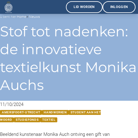
LID WORDEN
INLOGGEN
U bent hier:
Home
Nieuws
Stof tot nadenken:
de innovatieve
textielkunst Monika
Auchs
11/10/2024
AMERSFOORT-UTRECHT
HANDWERKEN
STUDENT AAN HET
WOORD
STUDIEFONDS
TEXTIEL
Beeldend kunstenaar Monika Auch ontving een gift van