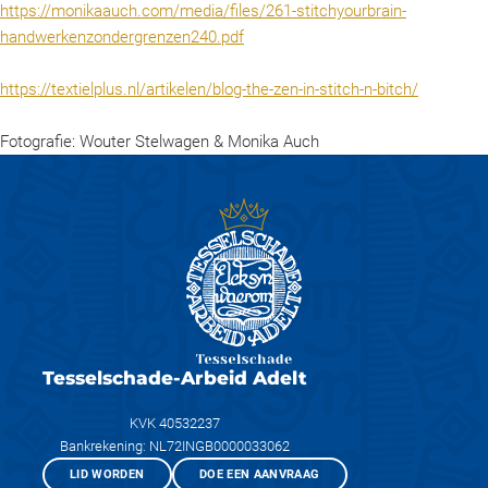
https://monikaauch.com/media/files/261-stitchyourbrain-
handwerkenzondergrenzen240.pdf
https://textielplus.nl/artikelen/blog-the-zen-in-stitch-n-bitch/
Fotografie: Wouter Stelwagen & Monika Auch
Tesselschade-Arbeid Adelt
KVK 40532237
Bankrekening: NL72INGB0000033062
LID WORDEN
DOE EEN AANVRAAG