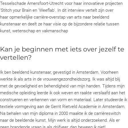
Tesselschade Amersfoort-Utrecht voor haar innovatieve projecten
'Stitch your Brain en 'Weeflab'. In dit interview vertelt zijn over
haar opmerkelijke carrière-overstap van arts naar beeldend
kunstenaar en deelt ze haar visie op de bijzondere relatie tussen
kunst, wetenschap en vakmanschap
Kan je beginnen met iets over jezelf te
vertellen?
Ik ben beeldend kunstenaar, gevestigd in Amsterdam. Voorheen
werkte ik als arts in de vrouwengezondheidszorg. Ik was altijd blij
met de gevoeligheid en behendigheid van mijn handen. Tijdens mijn
medische opleiding leerde ik ook weven en raakte verslaafd aan het
construeren en verkennen van vorm en materiaal. Later studeerde ik
textiele vormgeving aan de Gerrit Rietveld Academie in Amsterdam.
Na behalen van mijn diploma in 2000 maakte ik de carrièreswitch
naar de beeldende kunst. Mijn werk is altijd onderzoekend. Als er
geen brandende vraag is als drijfveer, dan beweeg ik niet!