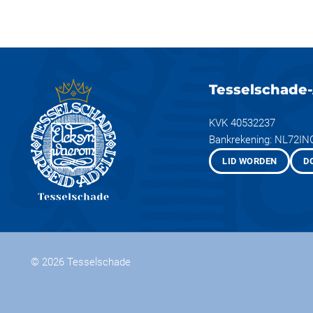
Tesselschade-
KVK 40532237
Bankrekening: NL72I
LID WORDEN
D
© 2026
Tesselschade