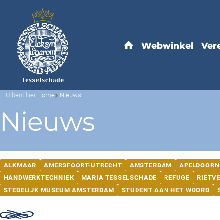
U bent hier:
Home
Nieuws
Nieuws
ALKMAAR
AMERSFOORT-UTRECHT
AMSTERDAM
APELDOORN
HANDWERKTECHNIEK
MARIA TESSELSCHADE
REFUGE
RIETV
STEDELIJK MUSEUM AMSTERDAM
STUDENT AAN HET WOORD