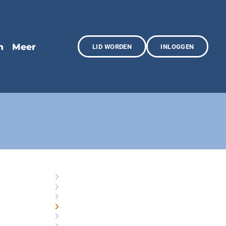
LID WORDEN
INLOGGEN
Organisatie
Commissies
Historie
Doneren
Afdelingen
Lid worden