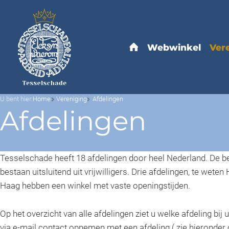
U bent hier:
Home
Vereniging
Afdelingen
Afdelingen
Tesselschade heeft 18 afdelingen door heel Nederland. De b
bestaan uitsluitend uit vrijwilligers. Drie afdelingen, te we
Haag hebben een winkel met vaste openingstijden.
Op het overzicht van alle afdelingen ziet u welke afdeling bij u
via e-mail contact opnemen met een afdeling.( zie hieronder