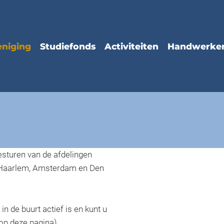
esturen van de afdelingen
ten Haarlem, Amsterdam en Den
 in de buurt actief is en kunt u
 op deze pagina)