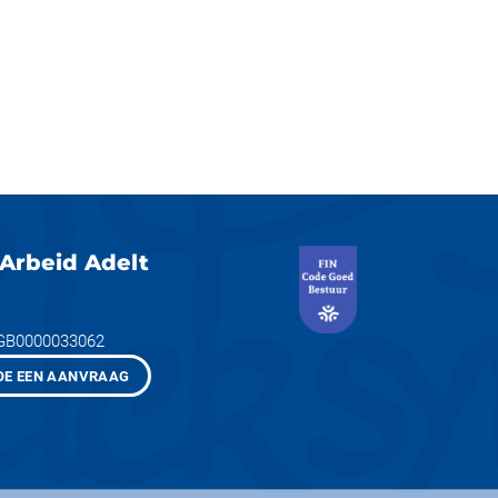
Arbeid Adelt
NGB0000033062
OE EEN AANVRAAG