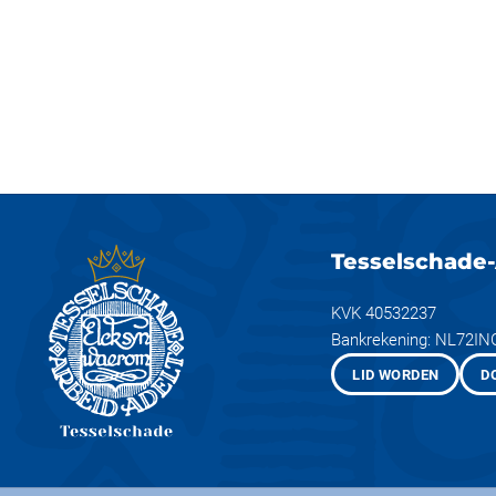
Tesselschade-
KVK 40532237
Bankrekening: NL72I
LID WORDEN
D