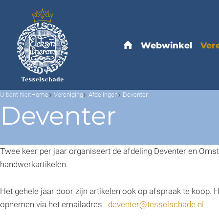
U bent hier:
Home
Vereniging
Afdelingen
Deventer
Deventer
Twee keer per jaar organiseert de afdeling Deventer en Oms
handwerkartikelen.
Het gehele jaar door zijn artikelen ook op afspraak te koop. 
opnemen via het emailadres:
deventer@tesselschade.nl