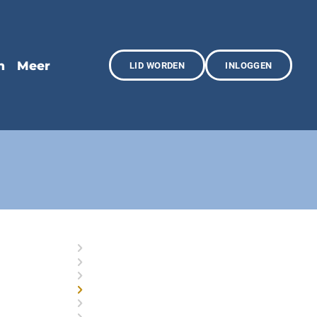
LID WORDEN
INLOGGEN
Organisatie
Commissies
Historie
Doneren
Afdelingen
Lid worden