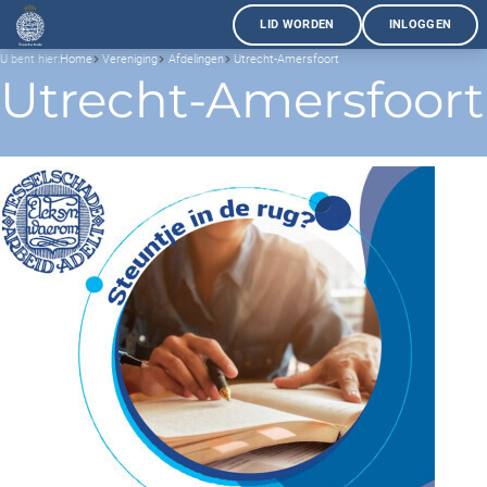
LID WORDEN
INLOGGEN
U bent hier:
Home
Vereniging
Afdelingen
Utrecht-Amersfoort
Utrecht-Amersfoort