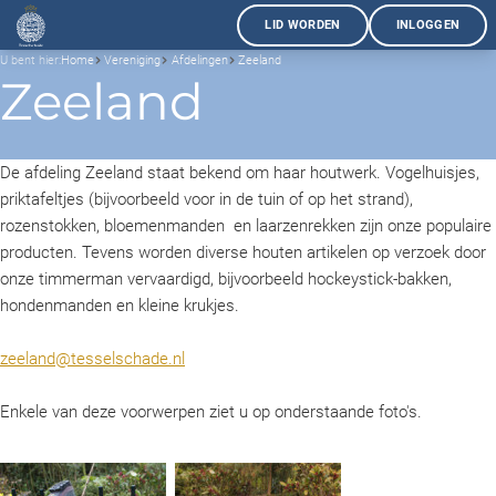
LID WORDEN
INLOGGEN
U bent hier:
Home
Vereniging
Afdelingen
Zeeland
Zeeland
De afdeling Zeeland staat bekend om haar houtwerk. Vogelhuisjes,
priktafeltjes (bijvoorbeeld voor in de tuin of op het strand),
rozenstokken, bloemenmanden en laarzenrekken zijn onze populaire
producten. Tevens worden diverse houten artikelen op verzoek door
onze timmerman vervaardigd, bijvoorbeeld hockeystick-bakken,
hondenmanden en kleine krukjes.
zeeland@tesselschade.nl
Enkele van deze voorwerpen ziet u op onderstaande foto's.