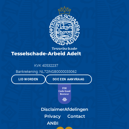
Tesselschade-Arbeid Adelt
KVK 40532237
Bankrekening: NL72INGB0000033062
LID WORDEN
DOE EEN AANVRAAG
Disclaimer
Afdelingen
Privacy
Contact
ANBI