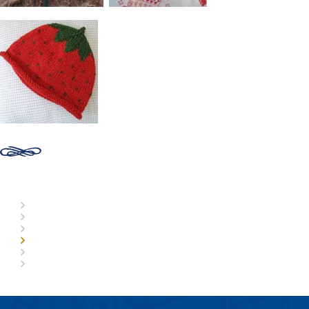
Organisatie
Commissies
Historie
Doneren
Afdelingen
Lid worden