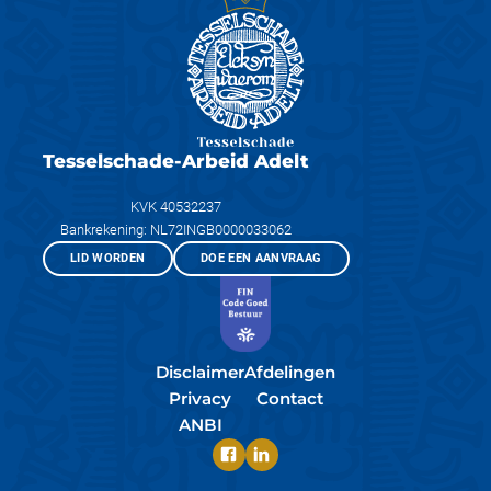
Tesselschade-Arbeid Adelt
KVK 40532237
Bankrekening: NL72INGB0000033062
LID WORDEN
DOE EEN AANVRAAG
Disclaimer
Afdelingen
Privacy
Contact
ANBI