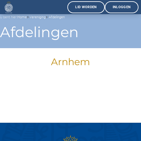
LID WORDEN
INLOGGEN
U bent hier:
Home
Vereniging
Afdelingen
Afdelingen
Arnhem
Contactgegevens
arnhem@tesselschade.nl