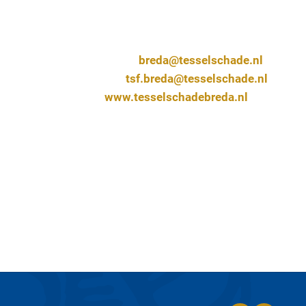
Contactgegevens
Afdeling Breda:
breda@tesselschade.nl
Studiefonds:
tsf.breda@tesselschade.nl
website:
www.tesselschadebreda.nl