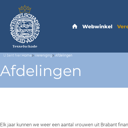
U bent hier:
Home
Vereniging
Afdelingen
Afdelingen
Elk jaar kunnen we weer een aantal vrouwen uit Brabant finan