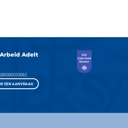
Arbeid Adelt
NGB0000033062
OE EEN AANVRAAG