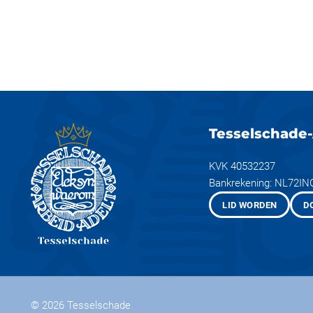
Tesselschade-
KVK 40532237
Bankrekening: NL72I
LID WORDEN
D
© 2026
Tesselschade