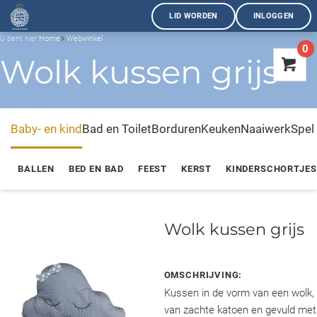
LID WORDEN
INLOGGEN
U bent hier:
Home
Webwinkel
0
Wolk kussen grijs
Baby- en kind
Bad en Toilet
Borduren
Keuken
Naaiwerk
Spel
BALLEN
BED EN BAD
FEEST
KERST
KINDERSCHORTJES
Wolk kussen grijs
OMSCHRIJVING:
Kussen in de vorm van een wolk,
van zachte katoen en gevuld met