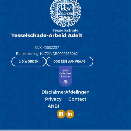
Tesselschade-Arbeid Adelt
KVK 40532237
Bankrekening: NL72INGB0000033062
LID WORDEN
DOE EEN AANVRAAG
Disclaimer
Afdelingen
Privacy
Contact
ANBI