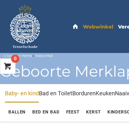
U bent hier:
Home
Webwinkel
0
Geboorte Merkla
Baby- en kind
Bad en Toilet
Borduren
Keuken
Naai
BALLEN
BED EN BAD
FEEST
KERST
KINDERS