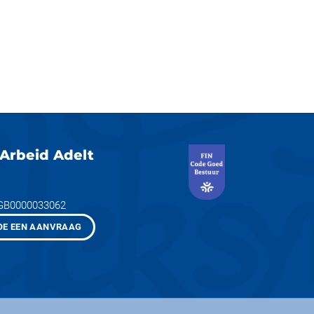
Arbeid Adelt
NGB0000033062
OE EEN AANVRAAG