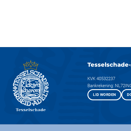
Tesselschade-
KVK 40532237
Bankrekening: NL72I
LID WORDEN
D