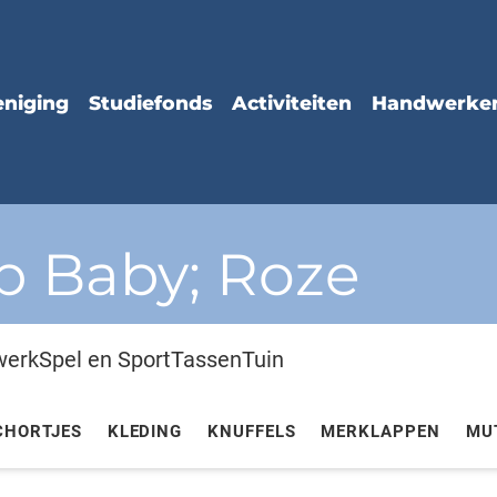
p Baby; Roze
werk
Spel en Sport
Tassen
Tuin
CHORTJES
KLEDING
KNUFFELS
MERKLAPPEN
MU