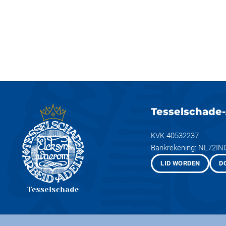
Tesselschade-
KVK 40532237
Bankrekening: NL72I
LID WORDEN
D