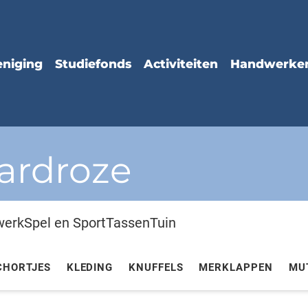
hardroze
werk
Spel en Sport
Tassen
Tuin
CHORTJES
KLEDING
KNUFFELS
MERKLAPPEN
MU