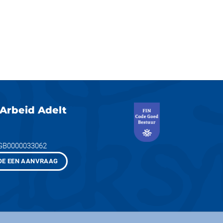
Arbeid Adelt
NGB0000033062
OE EEN AANVRAAG