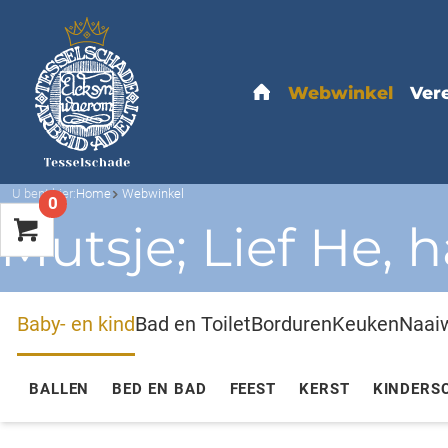
U bent hier:
Home
Webwinkel
0
Mutsje; Lief He, 
Baby- en kind
Bad en Toilet
Borduren
Keuken
Naai
BALLEN
BED EN BAD
FEEST
KERST
KINDERS