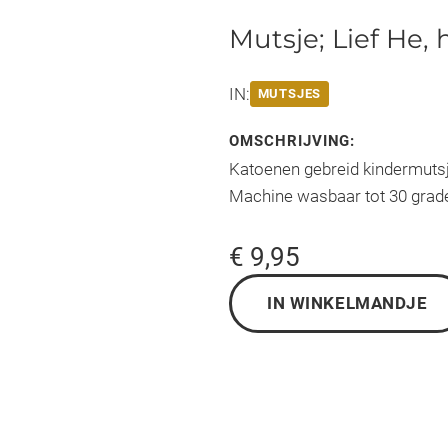
Mutsje; Lief He,
IN:
MUTSJES
OMSCHRIJVING:
Katoenen gebreid kindermutsj
Machine wasbaar tot 30 grade
€ 9,95