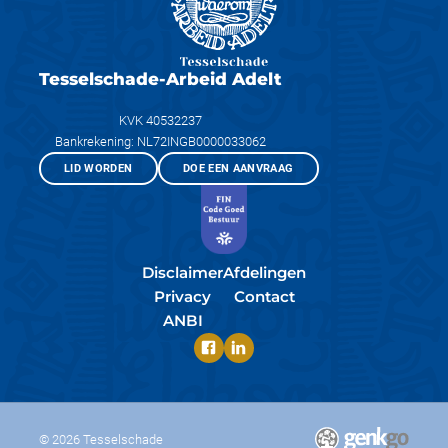
Tesselschade-Arbeid Adelt
KVK 40532237
Bankrekening: NL72INGB0000033062
LID WORDEN
DOE EEN AANVRAAG
Disclaimer
Afdelingen
Privacy
Contact
ANBI
© 2026
Tesselschade