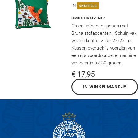
IN:
KNUFFELS
OMSCHRIJVING:
Groen katoenen kussen met
Bruna stofaccenten . Schuin vak
waarin knuffel vosje 27x27 cm
Kussen overtrek is voorzien van
een rits waardoor deze machine
wasbaar is tot 30 graden.
€ 17,95