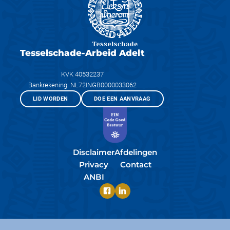
Tesselschade-Arbeid Adelt
KVK 40532237
Bankrekening: NL72INGB0000033062
LID WORDEN
DOE EEN AANVRAAG
Disclaimer
Afdelingen
Privacy
Contact
ANBI