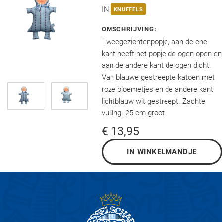
IN:
KNUFFELS
OMSCHRIJVING:
Tweegezichtenpopje, aan de ene
kant heeft het popje de ogen open en
aan de andere kant de ogen dicht.
Van blauwe gestreepte katoen met
roze bloemetjes en de andere kant
lichtblauw wit gestreept. Zachte
vulling. 25 cm groot
€ 13,95