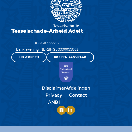
Tesselschade-Arbeid Adelt
KVK 40532237
Bankrekening: NL72INGB0000033062
LID WORDEN
DOE EEN AANVRAAG
Disclaimer
Afdelingen
Privacy
Contact
ANBI