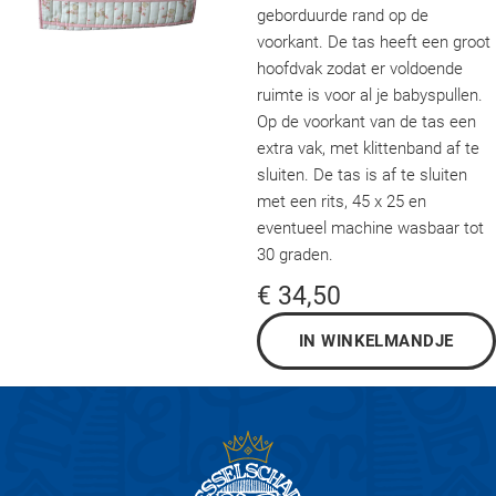
geborduurde rand op de
voorkant. De tas heeft een groot
hoofdvak zodat er voldoende
ruimte is voor al je babyspullen.
Op de voorkant van de tas een
extra vak, met klittenband af te
sluiten. De tas is af te sluiten
met een rits, 45 x 25 en
eventueel machine wasbaar tot
30 graden.
€ 34,50