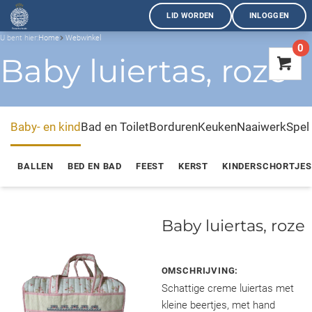
LID WORDEN
INLOGGEN
U bent hier:
Home
Webwinkel
0
Baby luiertas, roze
Baby- en kind
Bad en Toilet
Borduren
Keuken
Naaiwerk
Spel
BALLEN
BED EN BAD
FEEST
KERST
KINDERSCHORTJES
Baby luiertas, roze
OMSCHRIJVING:
Schattige creme luiertas met
kleine beertjes, met hand